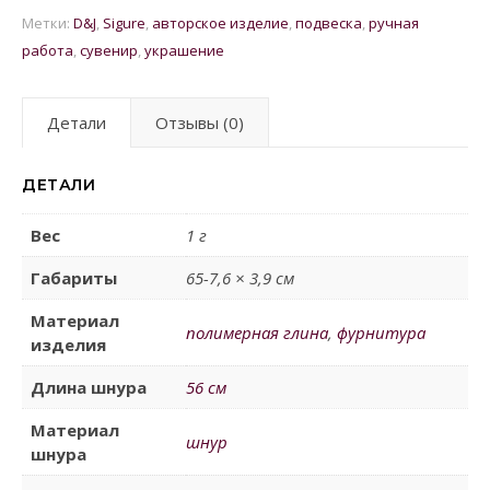
Метки:
D&J
,
Sigure
,
авторское изделие
,
подвеска
,
ручная
работа
,
сувенир
,
украшение
Детали
Отзывы (0)
ДЕТАЛИ
Вес
1 г
Габариты
65-7,6 × 3,9 см
Материал
полимерная глина
,
фурнитура
изделия
Длина шнура
56 см
Материал
шнур
шнура